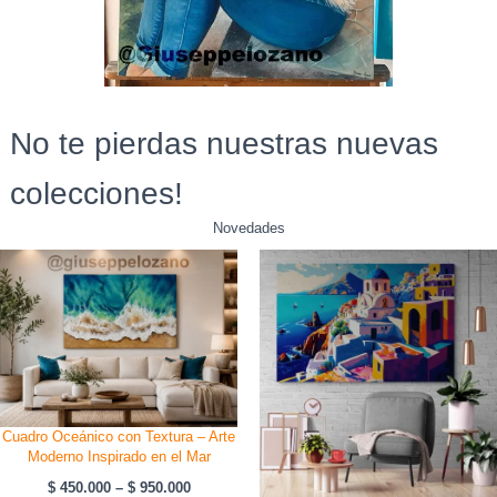
No te pierdas nuestras nuevas
colecciones!
Novedades
Cuadro Oceánico con Textura – Arte
Moderno Inspirado en el Mar
Rango
$
450.000
–
$
950.000