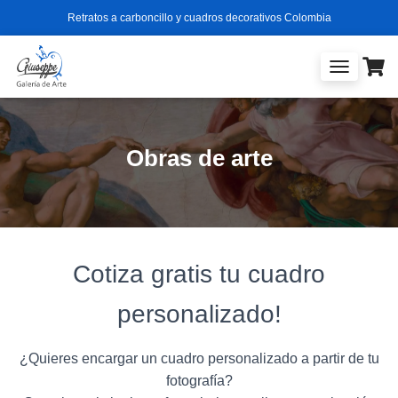
Retratos a carboncillo y cuadros decorativos Colombia
T
O
G
G
L
Obras de arte
E
N
A
V
I
G
A
Cotiza gratis tu cuadro
T
I
personalizado!
O
N
¿Quieres encargar un cuadro personalizado a partir de tu
fotografía?