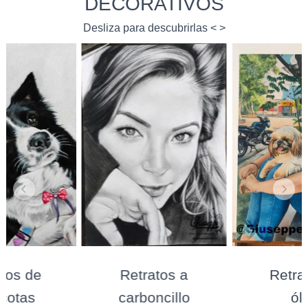
DECORATIVOS
Desliza para descubrirlas < >
tos de
Retratos a
Retrat
cotas
carboncillo
ól