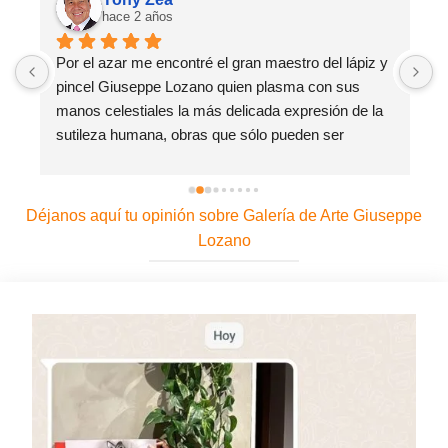
hace 2 años
 
Por el azar me encontré el gran maestro del lápiz y 
E
pincel Giuseppe Lozano quien plasma con sus 
c
manos celestiales la más delicada expresión de la 
s
sutileza humana, obras que sólo pueden ser 
fabricadas por artistas de connotada fineza, propia 
de seres dotados de la magia celestial y la 
dedicación con que recibo su trabajo.
Déjanos aquí tu opinión sobre Galería de Arte Giuseppe
Lozano