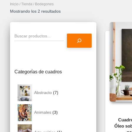
Inicio
/
Tienda
/ Bodegones
Ordenado
Mostrando los 2 resultados
por
los
últimos
B
u
s
c
a
r
Categorías de cuadros
7
Abstracto
7
p
r
3
Animales
3
o
p
Cuadro
Óleo sob
d
r
1