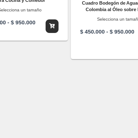
ra Cocina y Comedor
Cuadro Bodegón de Agua
Colombia al Óleo sobre
Selecciona un tamaño
Selecciona un tama
Rango
00
-
$
950.000
de
R
$
450.000
-
$
950.000
precios:
d
desde
p
$ 450.000
d
hasta
$
$ 950.000
h
$