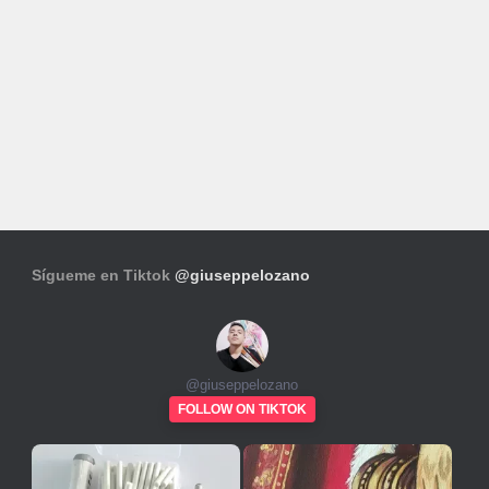
Sígueme en Tiktok
@giuseppelozano
@
giuseppelozano
FOLLOW ON TIKTOK