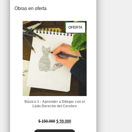
Obras en oferta
o
c
t
P
OFERTA
o
R
O
D
U
C
T
O
E
Básico 1 - Aprender a Dibujar con el
N
Lado Derecho del Cerebro
O
E
E
F
$
150.000
$
59.000
E
l
l