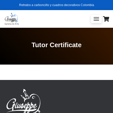
Retratos a carboncillo y cuadros decorativos Colombia
T
O
G
G
L
Tutor Certificate
E
N
A
V
I
G
A
T
I
O
N