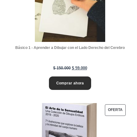
U
C
T
O
E
N
Básico 1 - Aprender a Dibujar con el Lado Derecho del Cerebro
O
F
E
E
$
150.000
$
59.000
E
l
l
R
Comprar ahora
p
p
T
r
r
A
e
e
P
OFERTA
c
c
R
i
i
O
o
o
D