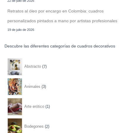
22 de julio de 2026
Retratos al óleo por encargo en Colombia: cuadros
personalizados pintados a mano por artistas profesionales
19 de julio de 2026
Descubre las diferentes categorías de cuadros decorativos
7
Abstracto
7
p
r
3
Animales
3
o
p
d
r
1
Arte erótico
1
u
o
p
c
d
r
2
Bodegones
2
t
u
o
p