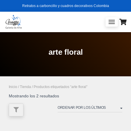
Retratos a carboncillo y cuadros decorativos Colombia
TOGGLE
NAVIGATIO
arte floral
Inicio
/
Tienda
/ Productos etiquetados “arte floral”
Ordenado
Mostrando los 2 resultados
por
los
últimos