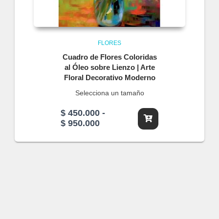
FLORES
Cuadro de Flores Coloridas
al Óleo sobre Lienzo | Arte
Floral Decorativo Moderno
Selecciona un tamaño
$
450.000
-
Rango
$
950.000
de
precios:
desde
$ 450.000
hasta
$ 950.000