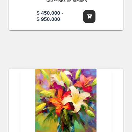
Selecciona un tamaño
$
450.000
-
Rango
$
950.000
de
precios:
desde
$ 450.000
hasta
$ 950.000