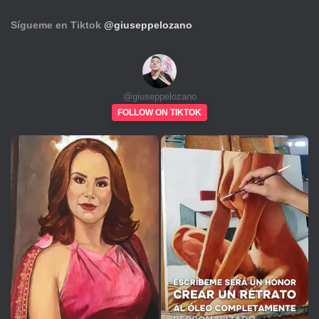
Sígueme en Tiktok
@giuseppelozano
@
giuseppelozano
FOLLOW ON TIKTOK