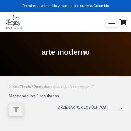
Retratos a carboncillo y cuadros decorativos Colombia
TOGGLE
NAVIGATIO
arte moderno
Inicio
/
Tienda
/ Productos etiquetados “arte moderno”
Ordenado
Mostrando los 2 resultados
por
los
últimos