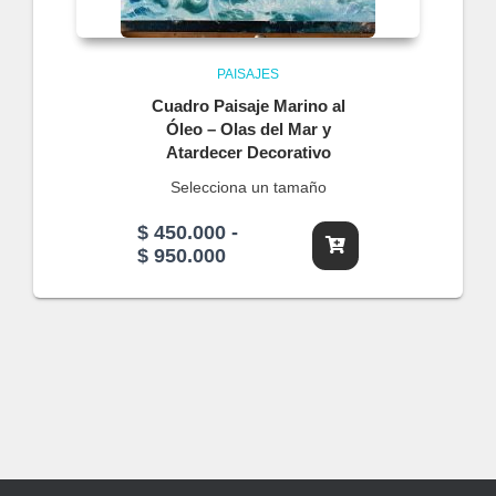
PAISAJES
Cuadro Paisaje Marino al
Óleo – Olas del Mar y
Atardecer Decorativo
Selecciona un tamaño
$
450.000
-
Rango
$
950.000
de
precios:
desde
$ 450.000
hasta
$ 950.000