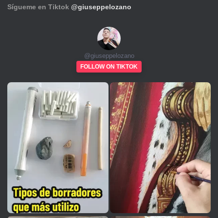
Sígueme en Tiktok
@giuseppelozano
@
giuseppelozano
FOLLOW ON TIKTOK