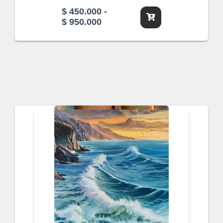
$
450.000
-
Rango
$
950.000
de
precios:
desde
$ 450.000
hasta
$ 950.000