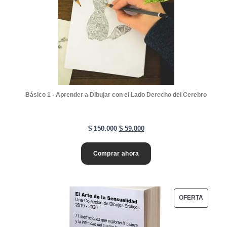
D
o
U
C
T
O
E
N
Básico 1 - Aprender a Dibujar con el Lado Derecho del Cerebro
O
F
E
E
$
150.000
$
59.000
E
l
l
R
Comprar ahora
p
p
T
r
r
A
e
e
P
OFERTA
c
c
R
i
i
O