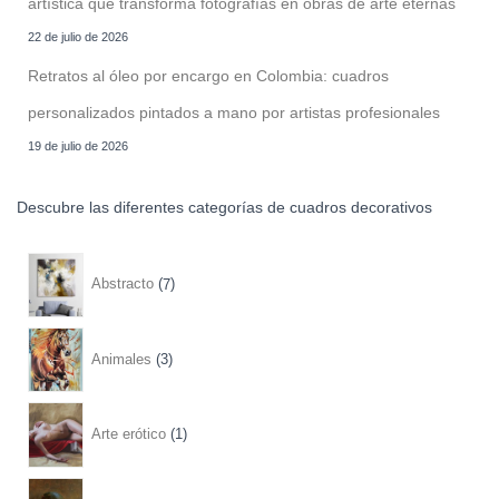
artística que transforma fotografías en obras de arte eternas
22 de julio de 2026
Retratos al óleo por encargo en Colombia: cuadros
personalizados pintados a mano por artistas profesionales
19 de julio de 2026
Descubre las diferentes categorías de cuadros decorativos
7
Abstracto
7
p
r
3
Animales
3
o
p
d
r
1
Arte erótico
1
u
o
p
c
d
r
2