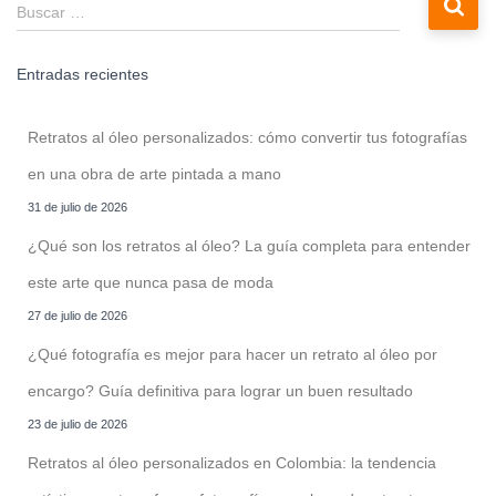
B
Buscar …
u
entradas
s
Entradas recientes
c
a
r
Retratos al óleo personalizados: cómo convertir tus fotografías
:
en una obra de arte pintada a mano
31 de julio de 2026
¿Qué son los retratos al óleo? La guía completa para entender
este arte que nunca pasa de moda
27 de julio de 2026
¿Qué fotografía es mejor para hacer un retrato al óleo por
encargo? Guía definitiva para lograr un buen resultado
23 de julio de 2026
Retratos al óleo personalizados en Colombia: la tendencia