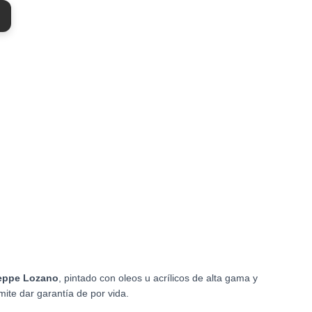
seppe Lozano
, pintado con oleos u acrílicos de alta gama y
mite dar garantía de por vida.