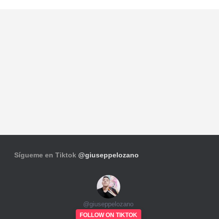
Sígueme en Tiktok
@giuseppelozano
@
giuseppelozano
FOLLOW ON TIKTOK