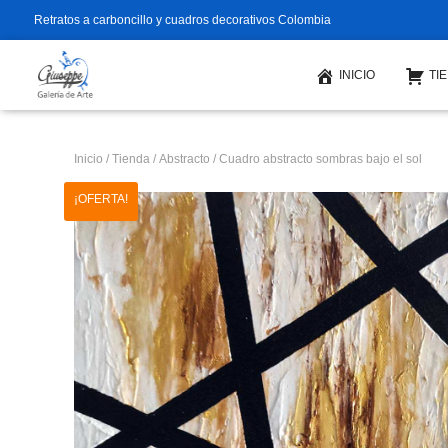
Retratos a carboncillo y cuadros decorativos Colombia
INICIO
TI
Inicio
/
Tienda
/
Abstracto
/ Cuadro abstracto sombras bajo el sol
¡OFERTA!