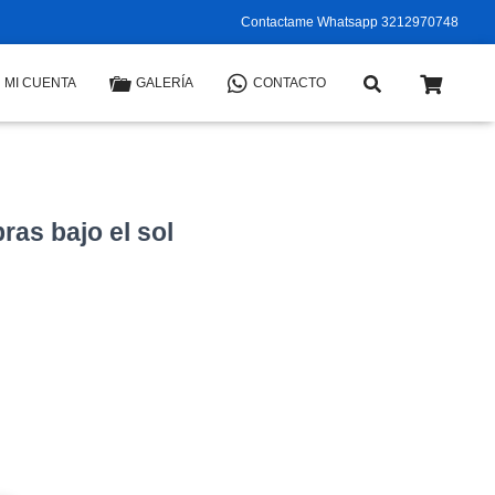
Contactame Whatsapp 3212970748
MI CUENTA
GALERÍA
CONTACTO
as bajo el sol
io
al
0.000.