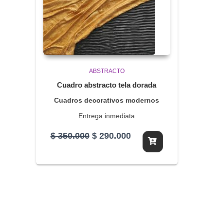
ABSTRACTO
Cuadro abstracto tela dorada
Cuadros decorativos modernos
Entrega inmediata
El
El
$
350.000
$
290.000
precio
precio
original
actual
era:
es:
$ 350.000.
$ 290.000.