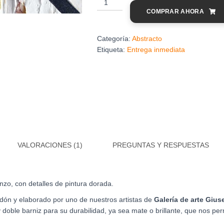
abstracto
COMPRAR AHORA
sombras
bajo
el
Categoría:
Abstracto
sol
Etiqueta:
Entrega inmediata
cantidad
VALORACIONES (1)
PREGUNTAS Y RESPUESTAS
nzo, con detalles de pintura dorada.
ón y elaborado por uno de nuestros artistas de
Galería de arte Giu
 doble barniz para su du
rabilidad, ya sea mate
o brillante, que nos per