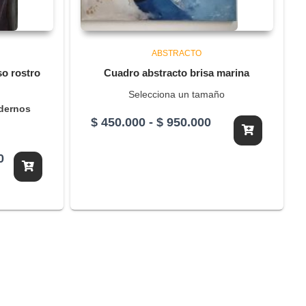
ABSTRACTO
o rostro
Cuadro abstracto brisa marina
Selecciona un tamaño
dernos
Rango
$
450.000
-
$
950.000
de
precios:
El
0
desde
precio
$ 450.000
actual
hasta
es:
$ 950.000
0.
$ 1.300.000.