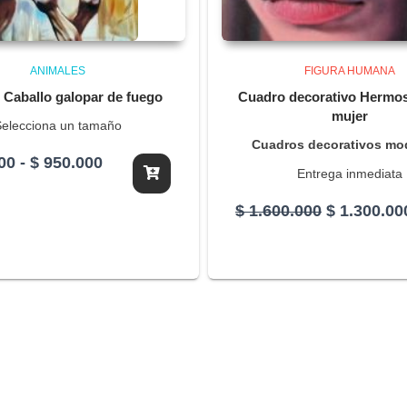
ANIMALES
FIGURA HUMANA
Caballo galopar de fuego
Cuadro decorativo Hermos
mujer
elecciona un tamaño
Cuadros decorativos mo
Rango
00
-
$
950.000
Entrega inmediata
de
precios:
El
$
1.600.000
$
1.300.00
desde
precio
$ 450.000
original
hasta
era:
$ 950.000
$ 1.600.00