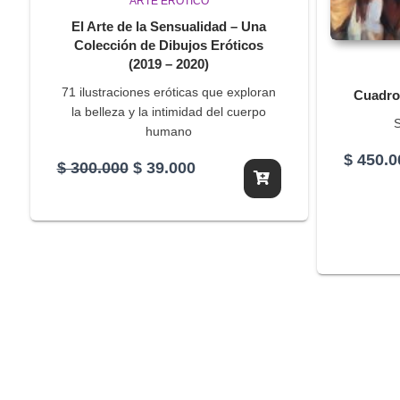
ARTE ERÓTICO
El Arte de la Sensualidad – Una
Colección de Dibujos Eróticos
(2019 – 2020)
71 ilustraciones eróticas que exploran
Cuadro 
la belleza y la intimidad del cuerpo
S
humano
$
450.0
El
El
$
300.000
$
39.000
precio
precio
original
actual
era:
es:
$ 300.000.
$ 39.000.