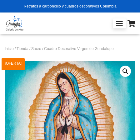
Retratos a carboncillo y cuadros decorativos Colombia
T
O
G
G
Inicio
/
Tienda
/
Sacro
/ Cuadro Decorativo Virgen de Guadalupe
L
E
¡OFERTA!
N
A
V
I
G
A
T
I
O
N