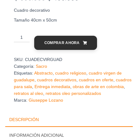
precio
precio
Cuadro decorativo
original
actual
Tamaño 40cm x 50cm
era:
es:
Cuadro
Decorativo
$ 500.000.
$ 400.000.
COMPRAR AHORA
Virgen
de
Guadalupe
SKU:
CUADECVIRGUAD
cantidad
Categoría:
Sacro
Etiquetas:
Abstracto
,
cuadro religioso
,
cuadro virgen de
guadalupe
,
cuadros decorativos
,
cuadros en oferte
,
cuadros
para sala
,
Entrega inmediata
,
obras de arte en colombia
,
retratos al oleo
,
retratos oleo personalizados
Marca:
Giuseppe Lozano
DESCRIPCIÓN
INFORMACIÓN ADICIONAL