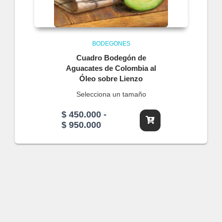
BODEGONES
Cuadro Bodegón de
Aguacates de Colombia al
Óleo sobre Lienzo
Selecciona un tamaño
$
450.000
-
Rango
$
950.000
de
precios:
desde
$ 450.000
hasta
$ 950.000