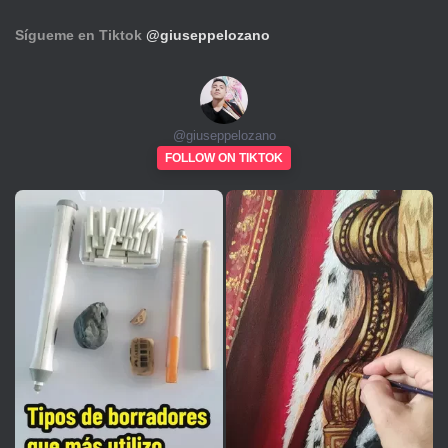
Sígueme en Tiktok
@giuseppelozano
@
giuseppelozano
FOLLOW ON TIKTOK