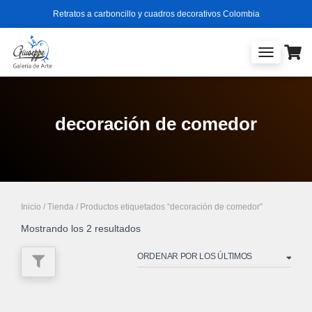
Retratos a carboncillo y cuadros decorativos Colombia
TOGGLE
NAVIGATIO
decoración de comedor
Inicio
/
Tienda
/ Productos etiquetados “decoración de comedor”
Ordenado
Mostrando los 2 resultados
por
los
últimos