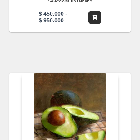
Selecciona un tamaño
$
450.000
-
Rango
$
950.000
de
precios:
desde
$ 450.000
hasta
$ 950.000