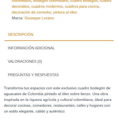
colombiano
,
bodegón colombiano
,
cuadro bodegón
,
cuadro
sobre
decorativo
,
cuadros modernos
,
cuadros para cocina
,
Lienzo
decoración de comedor
,
pintura al óleo
cantidad
Marca:
Giuseppe Lozano
DESCRIPCIÓN
INFORMACIÓN ADICIONAL
VALORACIONES (0)
PREGUNTAS Y RESPUESTAS
Transforma tus espacios con este exclusivo cuadro bodegón de
aguacates de Colombia pintado al óleo sobre lienzo. Una obra
inspirada en la riqueza agrícola y cultural colombiana, ideal para
decorar cocinas, comedores, restaurantes, cafés y hogares con
un estilo elegante, cálido y auténtico.