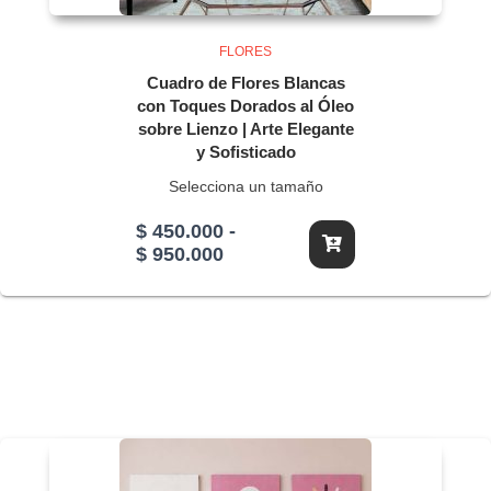
FLORES
Cuadro de Flores Blancas
con Toques Dorados al Óleo
sobre Lienzo | Arte Elegante
y Sofisticado
Selecciona un tamaño
$
450.000
-
Rango
$
950.000
de
precios:
desde
$ 450.000
hasta
$ 950.000