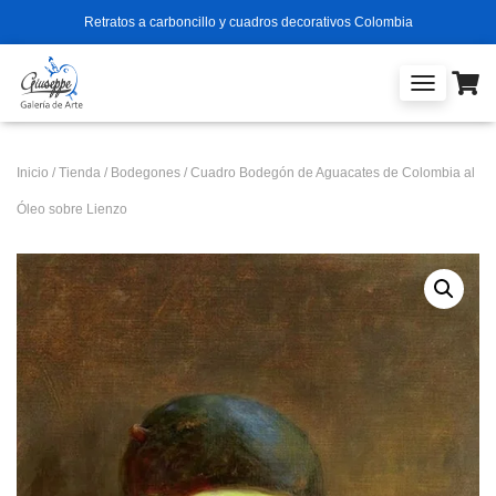
Retratos a carboncillo y cuadros decorativos Colombia
T
O
G
G
Inicio
/
Tienda
/
Bodegones
/ Cuadro Bodegón de Aguacates de Colombia al
L
E
Óleo sobre Lienzo
N
A
V
I
G
A
T
I
O
N