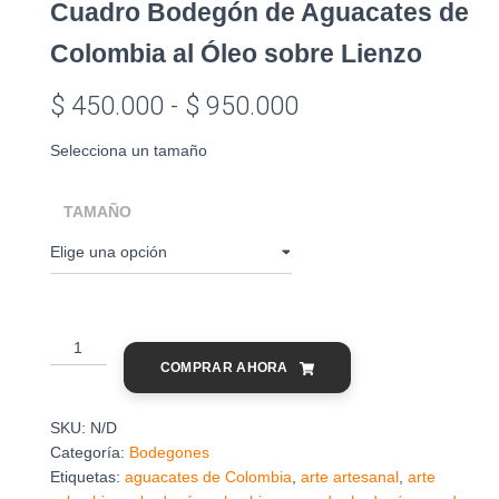
Cuadro Bodegón de Aguacates de
Colombia al Óleo sobre Lienzo
Rango
$
450.000
-
$
950.000
de
Selecciona un tamaño
precios:
TAMAÑO
desde
$ 450.000
hasta
Cuadro
$ 950.000
Bodegón
COMPRAR AHORA
de
Aguacates
de
SKU:
N/D
Colombia
Categoría:
Bodegones
al
Etiquetas:
aguacates de Colombia
,
arte artesanal
,
arte
Óleo