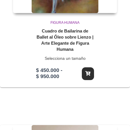
FIGURA HUMANA
Cuadro de Bailarina de
Ballet al Óleo sobre Lienzo |
Arte Elegante de Figura
Humana
Selecciona un tamaño
$
450.000
-
Rango
$
950.000
de
precios:
desde
$ 450.000
hasta
$ 950.000